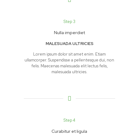
Step 3
Nulla imperdiet
MALESUADA ULTRICIES
Lorem ipsum dolor sit amet enim. Etiam
ullamcorper. Suspendisse a pellentesque dui, non
felis. Maecenas malesuada elit lectus felis,
malesuada ultricies.
Step 4
Curabitur et ligula